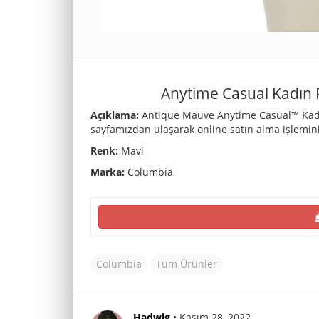
Anytime Casual Kadın P
Açıklama:
Antique Mauve Anytime Casual™ Kadın P
sayfamızdan ulaşarak online satın alma işlemini
Renk:
Mavi
Marka:
Columbia
Columbia
Tüm Ürünler
Hadwig
• Kasım 28, 2022