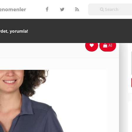
enomenler
ydet, yorumla!
Al