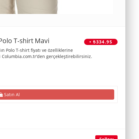
olo T-shirt Mavi
• ₺334.95
olo T-shirt fiyatı ve özelliklerine
 Columbia.com.tr’den gerçekleştirebilirsiniz.
Satın Al