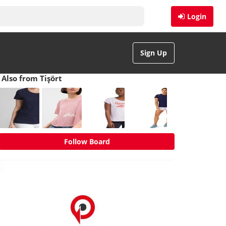
Login
Sign Up
Also from Tişört
Follow Board