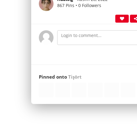
867 Pins • 0 Followers
Pinned onto
Tişört