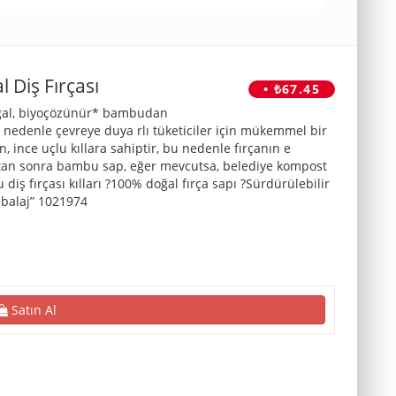
Diş Fırçası
• ₺67.45
oğal, biyoçözünür* bambudan
u nedenle çevreye duya rlı tüketiciler için mükemmel bir
 ince uçlu kıllara sahiptir, bu nedenle fırçanın e
dıktan sonra bambu sap, eğer mevcutsa, belediye kompost
u diş fırçası kılları ?100% doğal fırça sapı ?Sürdürülebilir
 balaj” 1021974
Satın Al