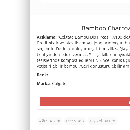
Bamboo Charcoal 
Açıklama:
“Colgate Bambu Diş Fırçası, %100 d
üretilmiştir ve plastik ambalajdan arınmıştır, b
seçimdir. Derin ancak yumuşak temizlik sağlayan,
tkinliğinden ödün vermez. *Fırça kıllarını ayı
tesislerinde kompost edilebi lir. ?İnce ikonik uçl
yetiştirilebilir bambu ?Geri dönüştürülebilir am
Renk:
Marka:
Colgate
Ağız Bakım
Eve Shop
Kişisel Bakım