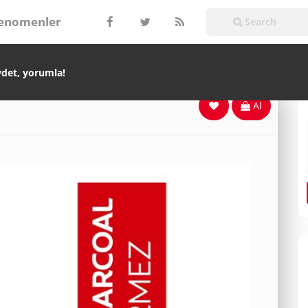
enomenler
ydet, yorumla!
Al