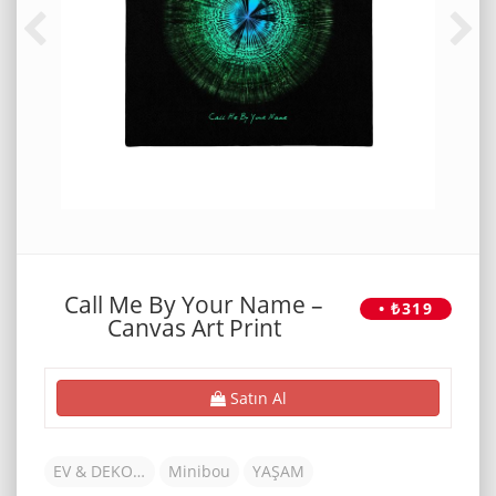
Call Me By Your Name –
• ₺319
Canvas Art Print
Satın Al
EV & DEKORASYON
Minibou
YAŞAM