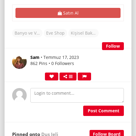
Satın Al
Banyo ve Vücut
Eve Shop
Kişisel Bakım
Follow
Sam
• Temmuz 17, 2023
862 Pins • 0 Followers
Post Comment
Pinned onto
Duş Jeli
Follow Board