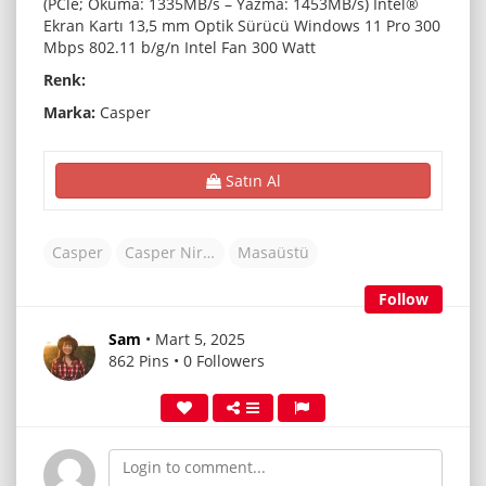
(PCle; Okuma: 1335MB/s – Yazma: 1453MB/s) Intel®
Ekran Kartı 13,5 mm Optik Sürücü Windows 11 Pro 300
Mbps 802.11 b/g/n Intel Fan 300 Watt
Renk:
Marka:
Casper
Satın Al
Casper
Casper Nirvana N200
Masaüstü
Follow
Sam
• Mart 5, 2025
862 Pins • 0 Followers