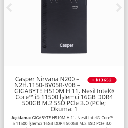
Casper Nirvana N200 –
• ₺13652
N2H.1150-BV05R-V0B –
GIGABYTE H510M H 11. Nesil Intel®
Core™ i5 11500 İşlemci 16GB DDR4
500GB M.2 SSD PCle 3.0 (PCle;
Okuma: 1
Açıklama:
GIGABYTE H510M H 11. Nesil Intel® Core™
i5 11500 İşlemci 16GB DDR4 500GB M.2 SSD PCle 3.0