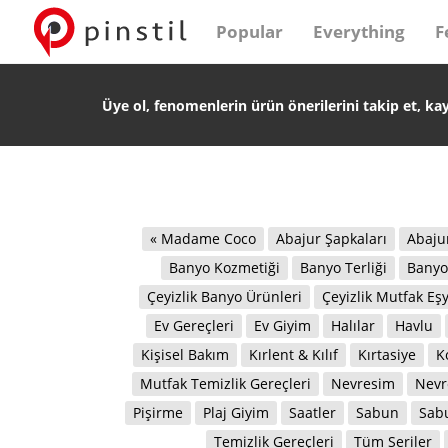
Popular
Everything
F
Üye ol, fenomenlerin ürün önerilerini takip et, ka
« Madame Coco
Abajur Şapkaları
Abaju
Banyo Kozmetiği
Banyo Terliği
Banyo
Çeyizlik Banyo Ürünleri
Çeyizlik Mutfak Eşy
Ev Gereçleri
Ev Giyim
Halılar
Havlu
Kişisel Bakım
Kırlent & Kılıf
Kırtasiye
K
Mutfak Temizlik Gereçleri
Nevresim
Nevr
Pişirme
Plaj Giyim
Saatler
Sabun
Sab
Temizlik Gereçleri
Tüm Seriler