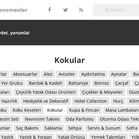
enomenler
ydet, yorumla!
Kokular
rlar
Aksesuarlar
Alez
Avizeler
Aydınlatma
Aynalar
Ba
 Yer Grubu
Bardak & Kadeh
Battaniye
Bornoz
Çarşaf
Ça
aları
Çeyizlik Yatak Odası Ürünleri
Çiçekler & Meyveler
Düze
Hazırlık
Hediyelik ve Dekoratif
Hotel Collectıon
Hurç
Kili
oku
Koku Keseleri
Kokular
Kupa & Fincan
Masa Lambaları
esim Seti
Nevresim Takımı
Oda Parfümü
Oturma Odası Tekst
unlar
Saç Bakımı
Saklama
Sehpa
Servis & Sunum
Sofra 
Yastık
Yastık & Yorgan
Yatak Örtüsü
Yemek Takımları
Yıl