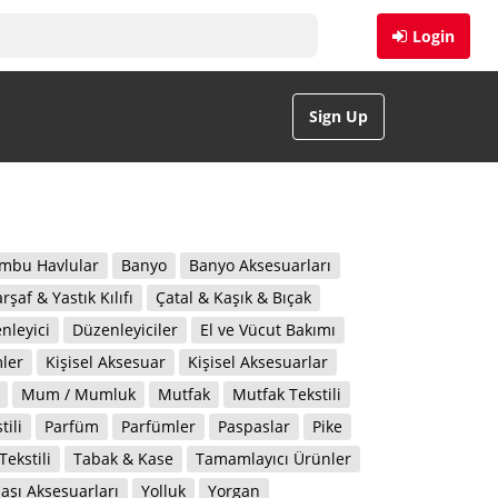
Login
Sign Up
mbu Havlular
Banyo
Banyo Aksesuarları
rşaf & Yastık Kılıfı
Çatal & Kaşık & Bıçak
nleyici
Düzenleyiciler
El ve Vücut Bakımı
mler
Kişisel Aksesuar
Kişisel Aksesuarlar
Mum / Mumluk
Mutfak
Mutfak Tekstili
ili
Parfüm
Parfümler
Paspaslar
Pike
Tekstili
Tabak & Kase
Tamamlayıcı Ürünler
başı Aksesuarları
Yolluk
Yorgan