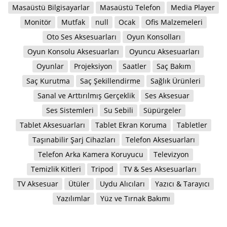
Masaüstü Bilgisayarlar
Masaüstü Telefon
Media Player
Monitör
Mutfak
null
Ocak
Ofis Malzemeleri
Oto Ses Aksesuarları
Oyun Konsolları
Oyun Konsolu Aksesuarları
Oyuncu Aksesuarları
Oyunlar
Projeksiyon
Saatler
Saç Bakım
Saç Kurutma
Saç Şekillendirme
Sağlık Ürünleri
Sanal ve Arttırılmış Gerçeklik
Ses Aksesuar
Ses Sistemleri
Su Sebili
Süpürgeler
Tablet Aksesuarları
Tablet Ekran Koruma
Tabletler
Taşınabilir Şarj Cihazları
Telefon Aksesuarları
Telefon Arka Kamera Koruyucu
Televizyon
Temizlik Kitleri
Tripod
TV & Ses Aksesuarları
TV Aksesuar
Ütüler
Uydu Alıcıları
Yazıcı & Tarayıcı
Yazılımlar
Yüz ve Tırnak Bakımı