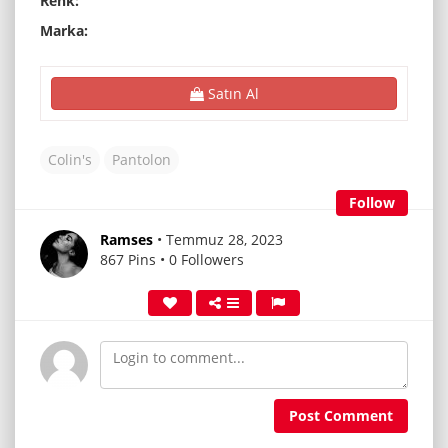
Renk:
Marka:
Satın Al
Colin's
Pantolon
Follow
Ramses
• Temmuz 28, 2023
867 Pins • 0 Followers
Post Comment