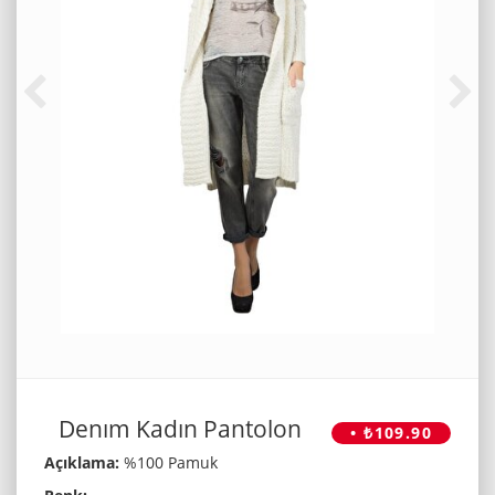
Denım Kadın Pantolon
• ₺109.90
Açıklama:
%100 Pamuk