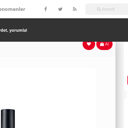
enomenler
ydet, yorumla!
Al