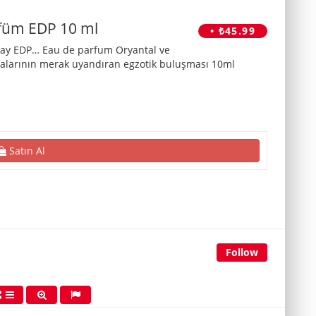
füm EDP 10 ml
• ₺45.99
Away EDP… Eau de parfum Oryantal ve
otalarının merak uyandıran egzotik buluşması 10ml
Satın Al
Follow