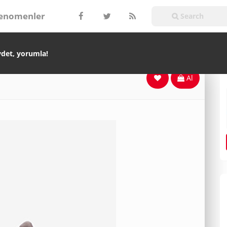
enomenler
ydet, yorumla!
Al