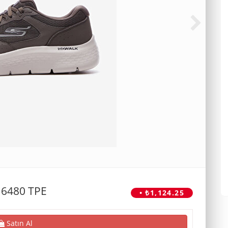
16480 TPE
• ₺1,124.25
Satın Al