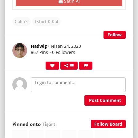
Satın Al
Colin's
Tshirt K.Kol
Follow
Hadwig
• Nisan 24, 2023
867 Pins • 0 Followers
Post Comment
Pinned onto
Tişört
Follow Board