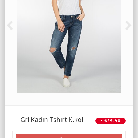
Gri Kadın Tshırt K.kol
• ₺29.90