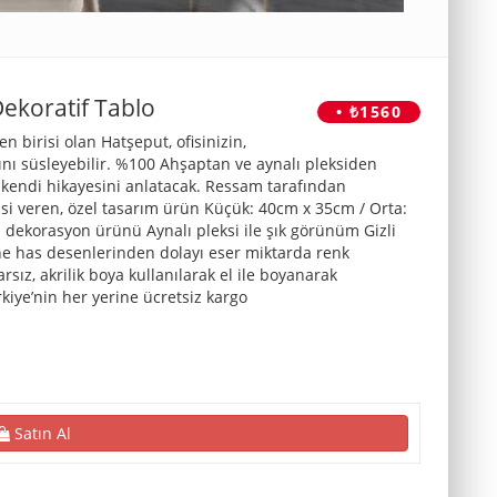
ekoratif Tablo
• ₺1560
 birisi olan Hatşeput, ofisinizin,
ını süsleyebilir. %100 Ahşaptan ve aynalı pleksiden
a kendi hikayesini anlatacak. Ressam tarafından
issi veren, özel tasarım ürün Küçük: 40cm x 35cm / Orta:
ekorasyon ürünü Aynalı pleksi ile şık görünüm Gizli
dine has desenlerinden dolayı eser miktarda renk
arsız, akrilik boya kullanılarak el ile boyanarak
kiye’nin her yerine ücretsiz kargo
Satın Al