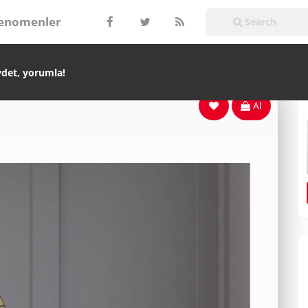
enomenler
ydet, yorumla!
Al