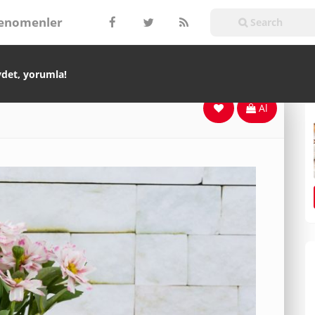
enomenler
ydet, yorumla!
Al