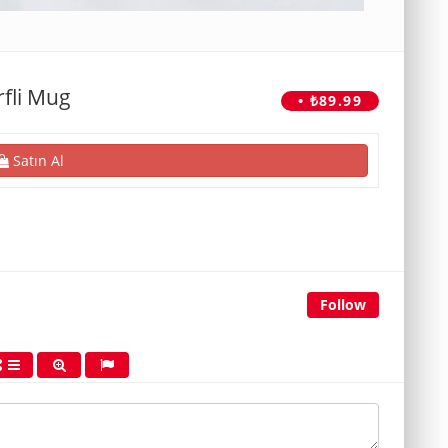
fli Mug
• ₺89.99
Satın Al
Follow