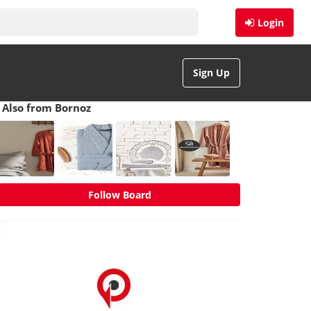
Login
Sign Up
Also from Bornoz
Follow Board