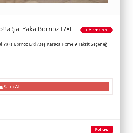
tta Şal Yaka Bornoz L/XL
• ₺399.99
l Yaka Bornoz L/xl Ateş Karaca Home 9 Taksit Seçeneği
Satın Al
Follow