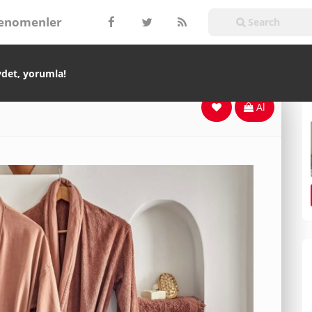
enomenler
ydet, yorumla!
Al