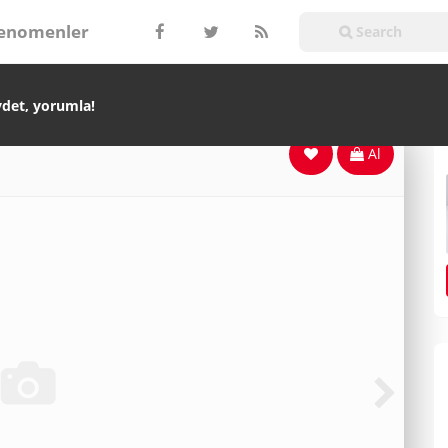
enomenler
ydet, yorumla!
Al