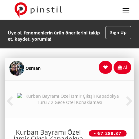
Sign Up
Üye ol, fenomenlerin ürün önerilerini takip
et, kaydet, yorumla!
Al
Osman
Kurban Bayramı Özel
• ₺7,288.87
İzmir Çıkışlı Kapadokya