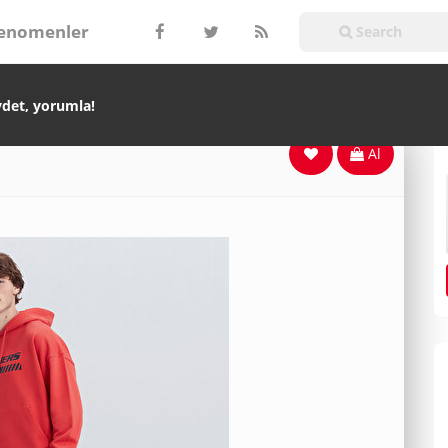
enomenler
ydet, yorumla!
Al