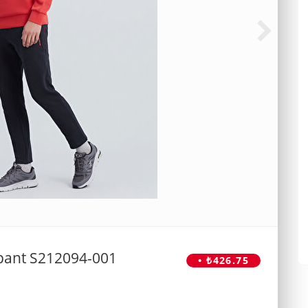
tpant S212094-001
• ₺426.75