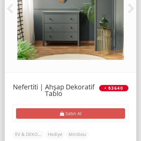
Nefertiti | Ahşap Dekoratif
• ₺3640
Tablo
Satın Al
EV & DEKORASYON
Hediye
Minibou