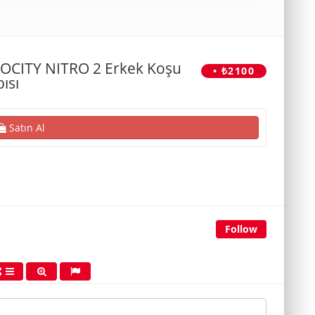
OCITY NITRO 2 Erkek Koşu
• ₺2100
ısı
Satın Al
Follow