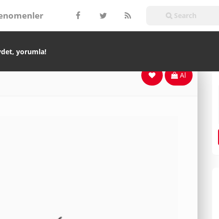
enomenler
ydet, yorumla!
Al