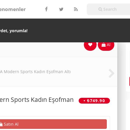
enomenler
ydet, yorumla!
Al
rn Sports Kadın Eşofman
• ₺749.90
Satın Al