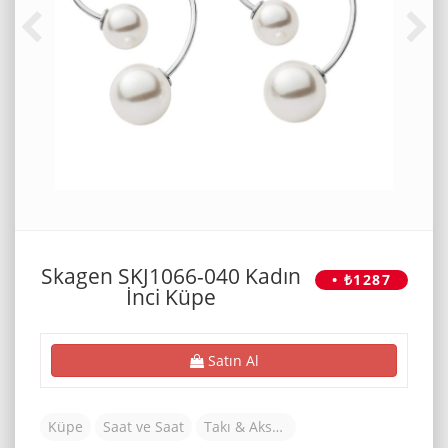
Skagen SKJ1066-040 Kadın
• ₺1287
İnci Küpe
Satın Al
Küpe
Saat ve Saat
Takı & Aksesuar