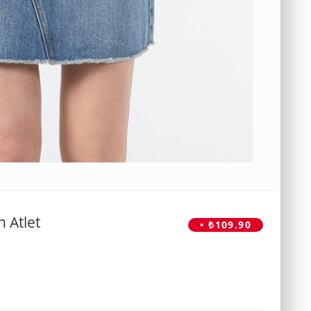
n Atlet
• ₺109.90