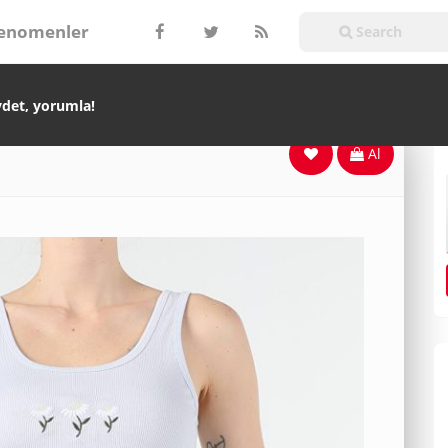
enomenler
ydet, yorumla!
Al