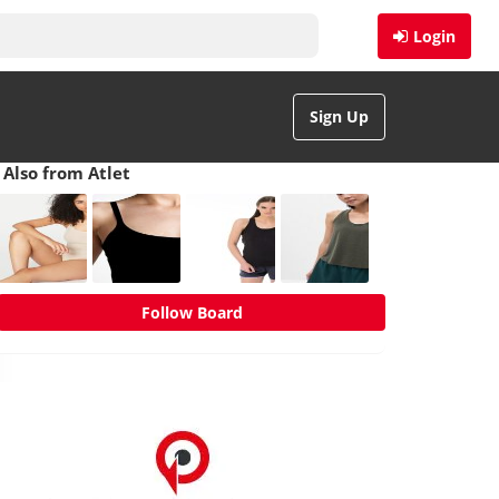
Login
Sign Up
Also from Atlet
Follow Board