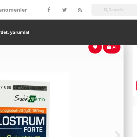
enomenler
ydet, yorumla!
Al