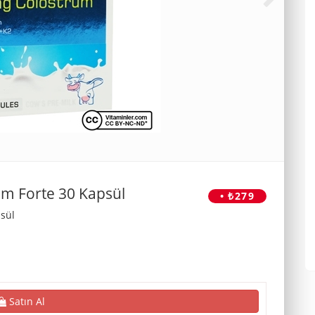
um Forte 30 Kapsül
• ₺279
sül
Satın Al