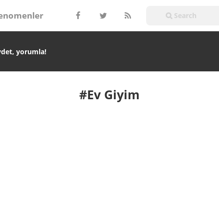
enomenler
ydet, yorumla!
#Ev Giyim