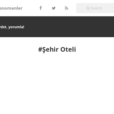
enomenler
ydet, yorumla!
#Şehir Oteli