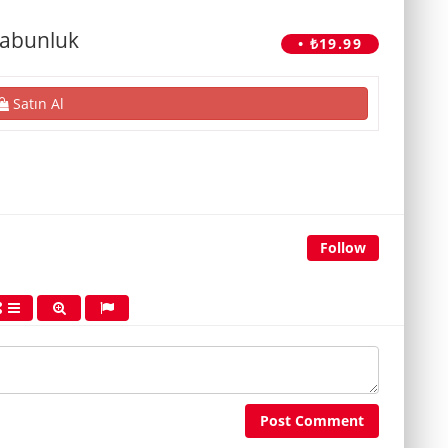
Sabunluk
• ₺19.99
Satın Al
Follow
Post Comment