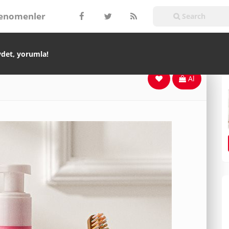
enomenler
ydet, yorumla!
Al