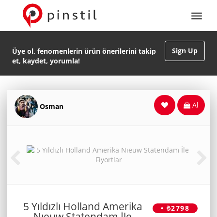
Sign Up
Üye ol, fenomenlerin ürün önerilerini takip
et, kaydet, yorumla!
Al
Osman
5 Yıldızlı Holland Amerika
• ₺2798
Nıeuw Statendam İle