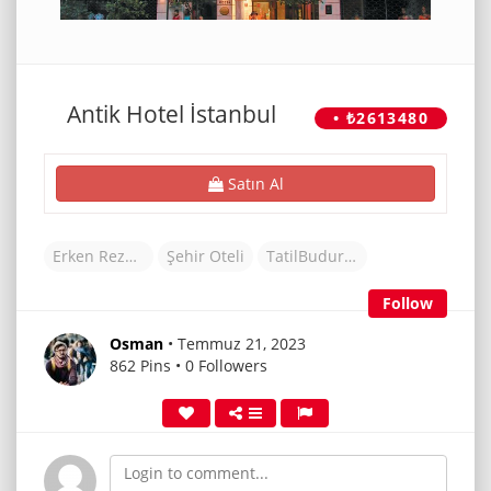
Antik Hotel İstanbul
• ₺2613480
Satın Al
Erken Rezervasyon Otelleri
Şehir Oteli
TatilBudur Otel
Follow
Osman
• Temmuz 21, 2023
862 Pins • 0 Followers