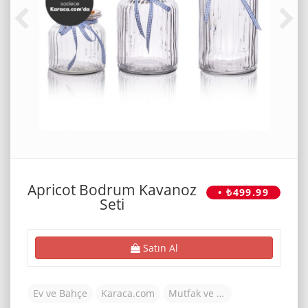
Apricot Bodrum Kavanoz
• ₺499.99
Seti
Satın Al
Ev ve Bahçe
Karaca.com
Mutfak ve Yemek