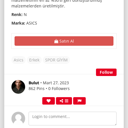
malzemesinin en az %50’si geri dönüştürülmüş
malzemelerden üretilmiştir.
Renk:
N
Marka:
ASICS
Satın Al
Asics
Erkek
SPOR GİYİM
Follow
Bulut
• Mart 27, 2023
862 Pins • 0 Followers