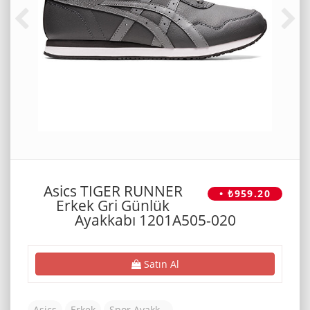
Asics TIGER RUNNER
• ₺959.20
Erkek Gri Günlük
Ayakkabı 1201A505-020
Satın Al
Asics
Erkek
Spor Ayakkabı