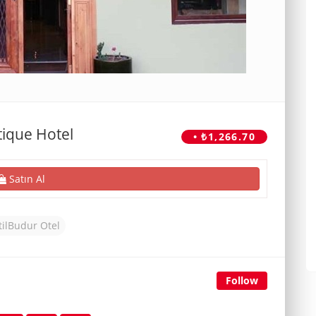
tique Hotel
• ₺1,266.70
Satın Al
tilBudur Otel
Follow