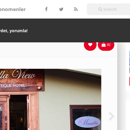
enomenler
ydet, yorumla!
Al