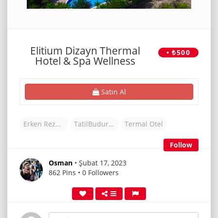
Elitium Dizayn Thermal
• ₺500
Hotel & Spa Wellness
Satın Al
Erken Rezervasyon Otelleri
TatilBudur Otel
Termal Otel
Follow
Osman
• Şubat 17, 2023
862 Pins • 0 Followers