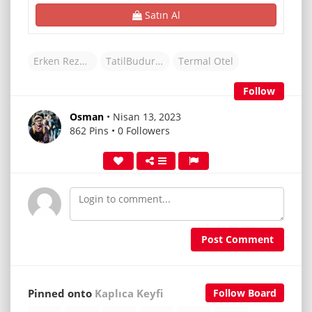
Satın Al
Erken Rezervasyon Otelleri
TatilBudur Otel
Termal Otel
Follow
Osman
• Nisan 13, 2023
862 Pins • 0 Followers
Post Comment
Pinned onto
Kaplıca Keyfi
Follow Board