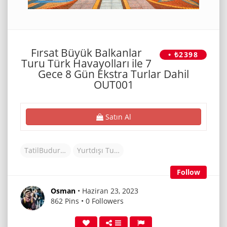
Fırsat Büyük Balkanlar
• ₺2398
Turu Türk Havayolları ile 7
Gece 8 Gün Ekstra Turlar Dahil
OUT001
Satın Al
TatilBudur Tur
Yurtdışı Turlar
Follow
Osman
• Haziran 23, 2023
862 Pins • 0 Followers