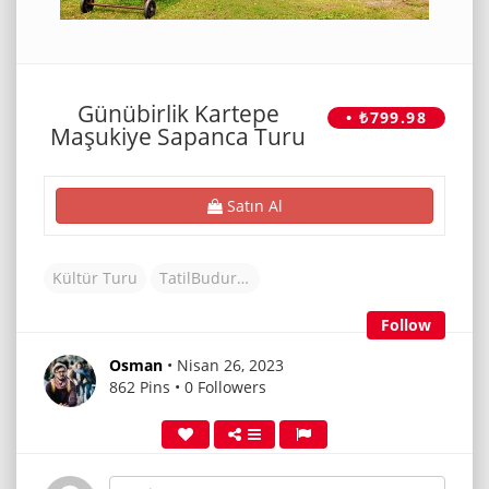
Günübirlik Kartepe
• ₺799.98
Maşukiye Sapanca Turu
Satın Al
Kültür Turu
TatilBudur Tur
Follow
Osman
• Nisan 26, 2023
862 Pins • 0 Followers