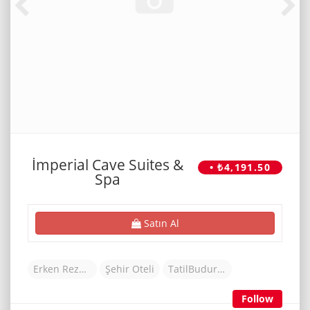
İmperial Cave Suites &
• ₺4,191.50
Spa
Satın Al
Erken Rezervasyon Otelleri
Şehir Oteli
TatilBudur Otel
Follow