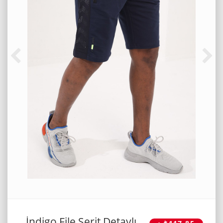
İndigo File Şerit Detaylı