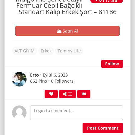
• ₺117.85
Fermuar Cepli Bağcıklı
Standart Kalıp Erkek Şort – 81186
Satın Al
ALT GİYİM
Erkek
Tommy Life
Follow
Erto
• Eylül 6, 2023
862 Pins • 0 Followers
Post Comment