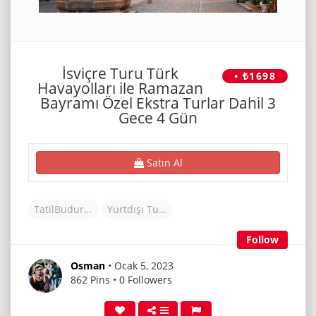
İsviçre Turu Türk
• ₺1698
Havayolları ile Ramazan
Bayramı Özel Ekstra Turlar Dahil 3
Gece 4 Gün
Satın Al
TatilBudur Tur
Yurtdışı Turlar
Follow
Osman
• Ocak 5, 2023
862 Pins • 0 Followers