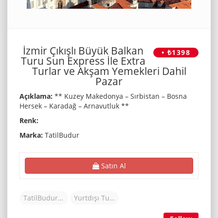
İzmir Çıkışlı Büyük Balkan
• ₺1398
Turu Sun Express İle Extra
Turlar ve Akşam Yemekleri Dahil
Pazar
Açıklama:
** Kuzey Makedonya – Sırbistan – Bosna
Hersek – Karadağ – Arnavutluk **
Renk:
Marka:
TatilBudur
Satın Al
TatilBudur Tur
Yurtdışı Turu