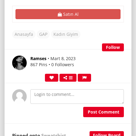
Satın Al
Anasayfa
GAP
Kadın Giyim
Follow
Ramses
• Mart 8, 2023
867 Pins • 0 Followers
Post Comment
Pinned onto
Sweatshirt
Follow Board