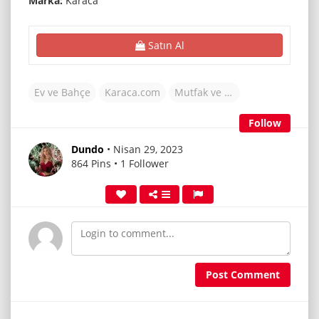
Marka:
Karaca
Satın Al
Ev ve Bahçe
Karaca.com
Mutfak ve Yemek
Follow
Dundo
• Nisan 29, 2023
864 Pins • 1 Follower
Post Comment