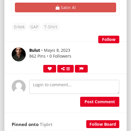
Satın Al
Erkek
GAP
T-Shirt
Follow
Bulut
• Mayıs 8, 2023
862 Pins • 0 Followers
Post Comment
Pinned onto
Tişört
Follow Board