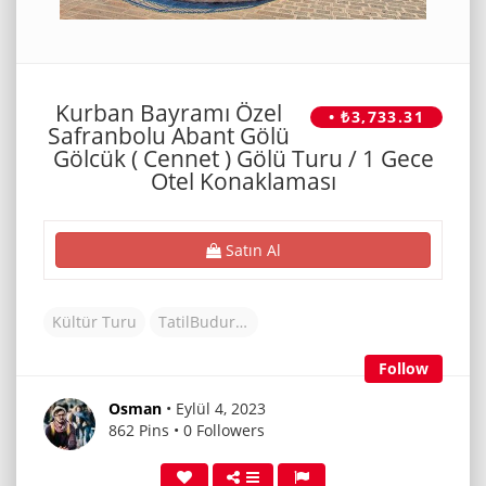
Kurban Bayramı Özel
• ₺3,733.31
Safranbolu Abant Gölü
Gölcük ( Cennet ) Gölü Turu / 1 Gece
Otel Konaklaması
Satın Al
Kültür Turu
TatilBudur Tur
Follow
Osman
• Eylül 4, 2023
862 Pins • 0 Followers