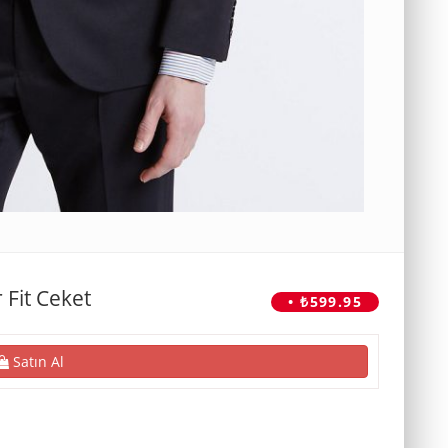
 Fit Ceket
• ₺599.95
Satın Al