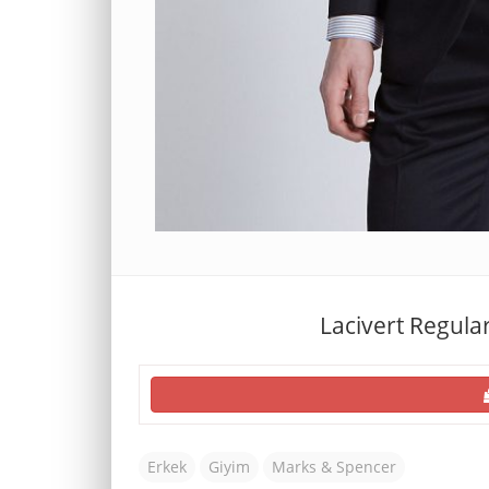
Lacivert Regular
Erkek
Giyim
Marks & Spencer