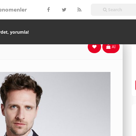
enomenler
ydet, yorumla!
Al