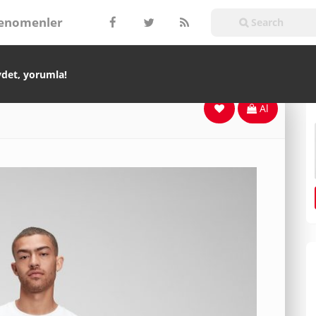
enomenler
ydet, yorumla!
Al