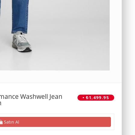
rmance Washwell Jean
• ₺1,499.95
n
Satın Al