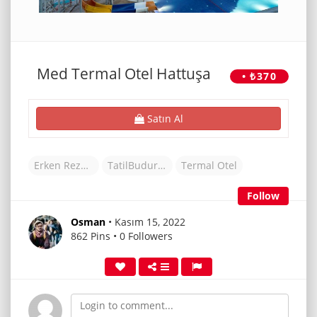
Med Termal Otel Hattuşa
• ₺370
Satın Al
Erken Rezervasyon Otelleri
TatilBudur Otel
Termal Otel
Follow
Osman
• Kasım 15, 2022
862 Pins • 0 Followers