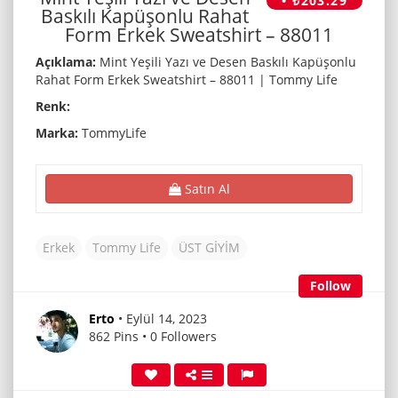
• ₺203.29
Baskılı Kapüşonlu Rahat
Form Erkek Sweatshirt – 88011
Açıklama:
Mint Yeşili Yazı ve Desen Baskılı Kapüşonlu
Rahat Form Erkek Sweatshirt – 88011 | Tommy Life
Renk:
Marka:
TommyLife
Satın Al
Erkek
Tommy Life
ÜST GİYİM
Follow
Erto
• Eylül 14, 2023
862 Pins • 0 Followers