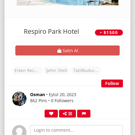
Respiro Park Hotel
• ₺1500
Satın Al
Erken Rezervasyon Otelleri
Şehir Oteli
TatilBudur Otel
Follow
Osman
• Eylül 20, 2023
862 Pins • 0 Followers