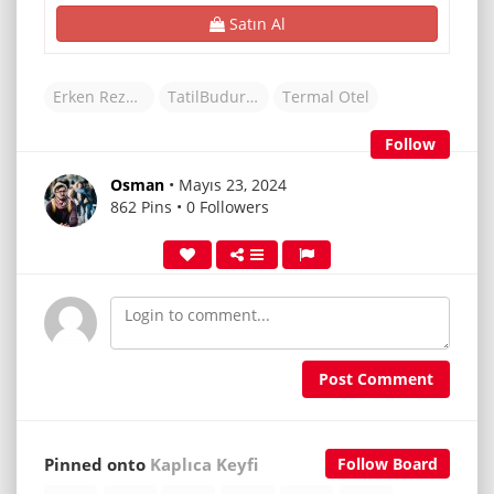
Satın Al
Erken Rezervasyon Otelleri
TatilBudur Otel
Termal Otel
Follow
Osman
• Mayıs 23, 2024
862 Pins • 0 Followers
Post Comment
Pinned onto
Kaplıca Keyfi
Follow Board